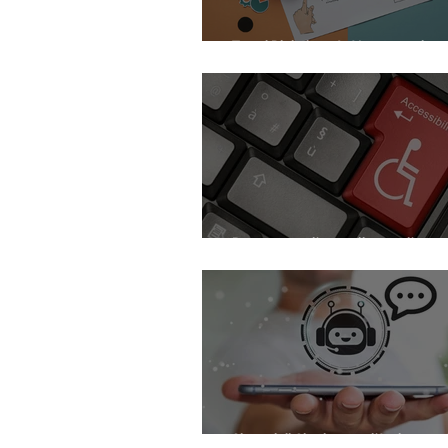
Trend Digital 2026: AI, automazion
digitalizzazione (quello che conta 
Promuovere l'uguaglianza e l'accesso
attraverso la diffusione della tecno
Sistemi di Chatbot per l'Assistenza 