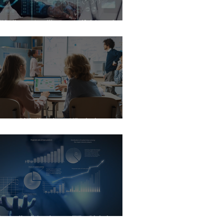
I italiane e Intelligenza Artificiale: a che
nto siamo davvero?
turo e Digitalizzazione: L'Evoluzione
ll'Istruzione e le Opportunità per le Nuove
nerazioni
 Controllo di Gestione nell'Era Digitale: