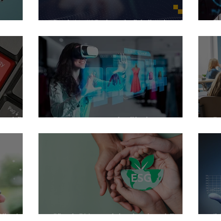
e e nuova
Bando LogIN Business: la digitalizzazione della
PM
davvero)
logistica sostenuta dal PNRR
pu
 ai diritti
Ecommerce 4.0 per piccoli business:
Fu
logia
intelligenza artificiale, realtà aumentata, e
de
realtà virtuale
Ge
Clienti
Bilancio ESG, quando la valutazione della
Il