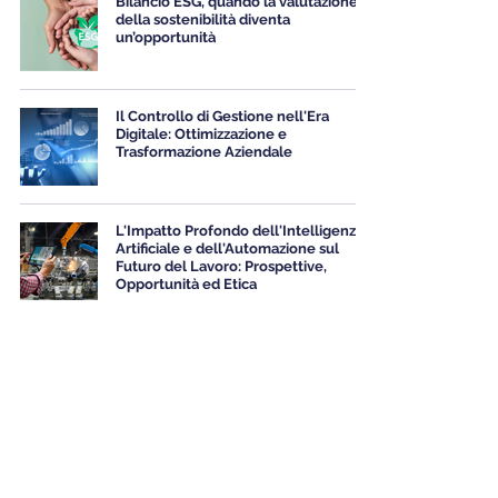
Bilancio ESG, quando la valutazione
della sostenibilità diventa
un’opportunità
Il Controllo di Gestione nell'Era
Digitale: Ottimizzazione e
Trasformazione Aziendale
L'Impatto Profondo dell'Intelligenza
Artificiale e dell'Automazione sul
Futuro del Lavoro: Prospettive,
Opportunità ed Etica
Filiera alimentare certificata con
Blockchain: in che modo rivoluzionerà
il settore alimentare
La Rivoluzione Digitale nelle Piccole e
Medie Imprese Italiane: Un Viaggio
nel Futuro Digitale del 2024