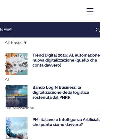
NEWS
All Posts
All Posts
Trend Digital 2026: AI, automazione e
nuova digitalizzazione (quello che
Gestione
conta davvero)
aziendale
AI
Bando LogIN Business: la
ESG
digitalizzazione della logistica
sostenuta dal PNRR
Travel
Digitalizzazione
PMI italiane e Intelligenza Artificiale: a
che punto siamo davvero?